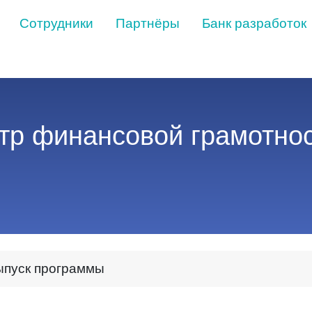
Сотрудники
Партнёры
Банк разработок
тр финансовой грамотно
ыпуск программы