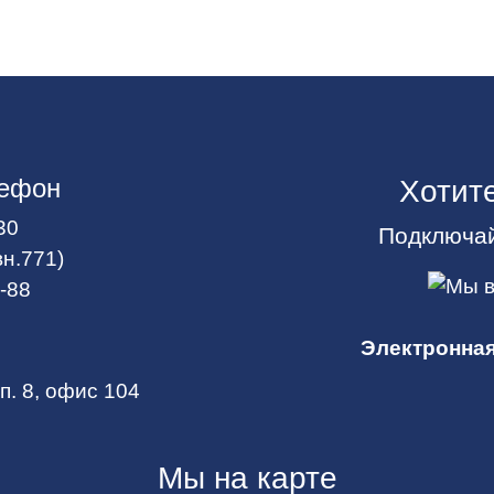
лефон
Хотит
30
Подключай
вн.771)
8-88
Электронная
рп. 8, офис 104
Мы на карте